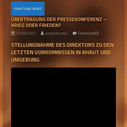
FRAKTIONS NEWS
ÜBERTRAGUNG DER PRESSEKONFERENZ –
KRIEG ODER FRIEDEN?
10.09.2022
compubuster
Comment(0)
STELLUNGNAHME DES DIREKTORS ZU DEN
LETZTEN VORKOMNISSEN IN AHAUT UND
UMGEBUNG