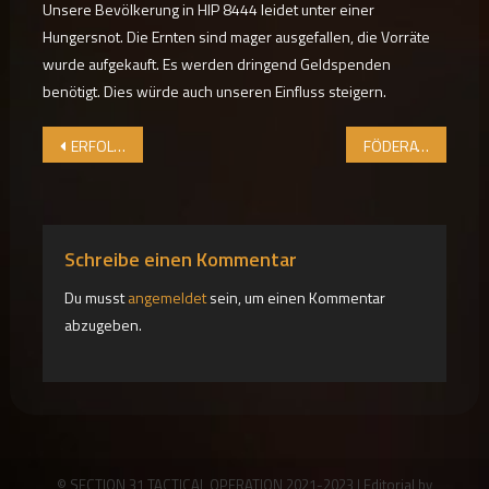
Unsere Bevölkerung in HIP 8444 leidet unter einer
Hungersnot. Die Ernten sind mager ausgefallen, die Vorräte
wurde aufgekauft. Es werden dringend Geldspenden
benötigt. Dies würde auch unseren Einfluss steigern.
Beitragsnavigation
ERFOLGREICHE BERGBAUKAMPAGNE STÜTZT AZIMUT
FÖDERATION ÜBERWACHT PRO-XENO-AKTIVITÄT
Schreibe einen Kommentar
Du musst
angemeldet
sein, um einen Kommentar
abzugeben.
© SECTION 31 TACTICAL OPERATION 2021-2023
|
Editorial by