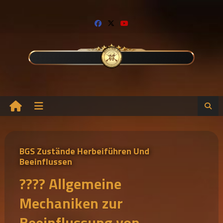
Skip
to
content
BGS Zustände Herbeiführen Und
Beeinflussen
???? Allgemeine
Mechaniken zur
Beeinflussung von