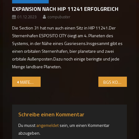
EXPANSION NACH HIP 11241 ERFOLGREICH
01.12.2023
compubuster
Die Section 31 hat nun auch einen Sitz in HIP 11241.Der
Sternenhafen ESPOSITO CITY öiegt am 4. Planeten des
Systems, in der Nähe eines Gasriesens.Insgesammt gibt es
einen orbitalen Sternenhafen, bier planetare und zwei
orbitale Außenposten.Dazu noch einige beringte und jede
Menge landbare Planeten.
Beitragsnavigation
MATERIALIEN FÜR XENO-FRIEDENS-KONVOI BESCHAFFEN
BGS KOORDINIERUNGSTOOL ONLINE
Schreibe einen Kommentar
Du musst
angemeldet
sein, um einen Kommentar
abzugeben.