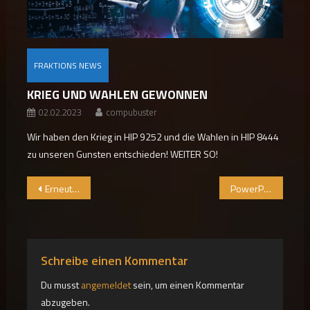
FRAKTIONS NEWS
KRIEG UND WAHLEN GEWONNEN
02.02.2023
compubuster
Wir haben den Krieg in HIP 9252 und die Wahlen in HIP 8444
zu unseren Gunsten entschieden! WEITER SO!
Beitragsnavigation
Erneuter “Master Cesspit” Befall
PowerPlay 2.0
Schreibe einen Kommentar
Du musst
angemeldet
sein, um einen Kommentar
abzugeben.