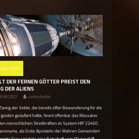
ALNET NEWS
LT DER FERNEN GÖTTER PREIST DEN
EG DER ALIENS
6.08.2022
compubuster
 Zweig der Sekte, die bereits öfter Bewunderung für die
rgoiden geäußert hatte, feiert offenbar das Massaker
den menschlichen Streitkräften im System HIP 22460.
 anonyme, als Erste Apostelin der Wahren Gemeinden
annte Frau sendete eine Botschaft vom Megaschiff