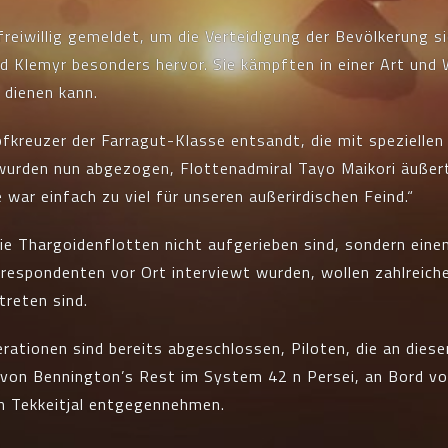
freiwillig gemeldet, um die Verteidigung der Bevölkerung si
lemyr besonders hervor. Sie kämpften in einer Art und W
 dienen kann.
fkreuzer der Farragut-Klasse entsandt, die mit spezielle
 wurden nun abgezogen, Flottenadmiral Tayo Maikori äußert
war einfach zu viel für unseren außerirdischen Feind.“
die Thargoidenflotten nicht aufgerieben sind, sondern ein
respondenten vor Ort interviewt wurden, wollen zahlreich
treten sind.
erationen sind bereits abgeschlossen, Piloten, die an dies
 von Bennington’s Rest im System 42 n Persei, an Bord v
m Tekkeitjal entgegennehmen.