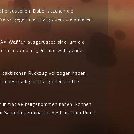
cherzustellen. Dabei stachen die
eise gegen die Thargoiden, die anderen
n AX-Waffen ausgerüstet sind, um die
e sich so dazu: „Die überwältigende
en taktischen Rückzug vollzogen haben.
e unbeschädigte Thargoidenschiffe
er Initiative teilgenommen haben, können
on Samuda Terminal im System Chun Pindit