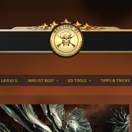
J.A.R.V.I.S.
WAS IST BGS?
ED TOOLS
TIPPS & TRICKS