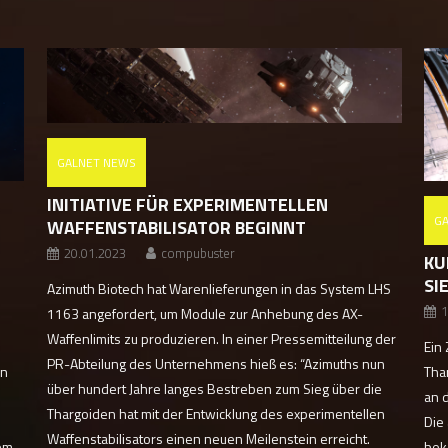
GALNET NEWS
INITIATIVE FÜR EXPERIMENTELLEN
G
WAFFENSTABILISATOR BEGINNT
20.01.2023
compubuster
KU
SI
Azimuth Biotech hat Warenlieferungen in das System LHS
1
1163 angefordert, um Module zur Anhebung des AX-
Waffenlimits zu produzieren. In einer Pressemitteilung der
Ein
PR-Abteilung des Unternehmens hieß es: “Azimuths nun
in
Tha
über hundert Jahre langes Bestreben zum Sieg über die
an 
Thargoiden hat mit der Entwicklung des experimentellen
Die
Waffenstabilisators einen neuen Meilenstein erreicht.
nem
bek