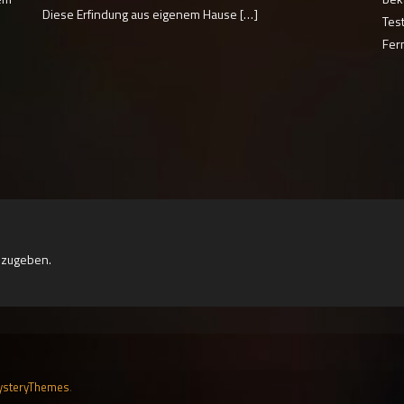
Diese Erfindung aus eigenem Hause […]
Tes
Fer
bzugeben.
steryThemes
.