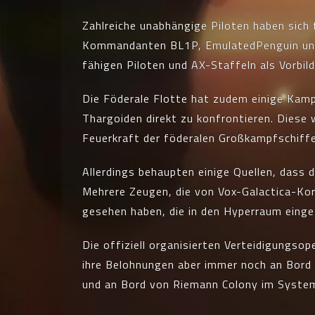
Zahlreiche unabhängige Piloten haben sich 
Kommandanten BL1P, EmulatedPenguin und K
fähigen Piloten und AX-Staffeln als Vorbild
Die Föderale Flotte hat zudem einige Kamp
Thargoiden direkt zu konfrontieren. Diese
Feuerkraft der föderalen Großkampfschiffe 
Allerdings behaupten einige Quellen, dass 
Mehrere Zeugen, die von Vox-Galactica-Kor
gesehen haben, die in den Hyperraum einge
Die offiziell organisierten Verteidigungsop
ihre Belohnungen aber immer noch an Bord
und an Bord von Riemann Colony im Syste