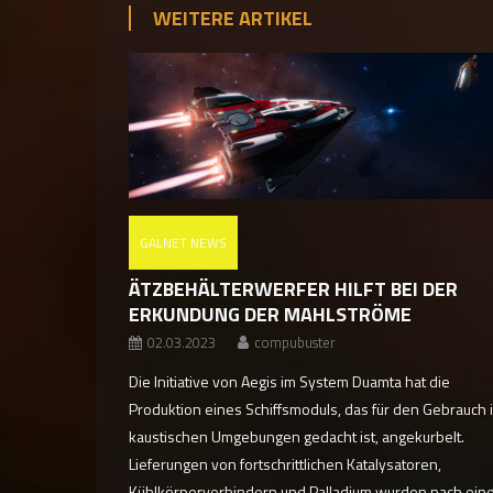
WEITERE ARTIKEL
GALNET NEWS
ÄTZBEHÄLTERWERFER HILFT BEI DER
ERKUNDUNG DER MAHLSTRÖME
02.03.2023
compubuster
Die Initiative von Aegis im System Duamta hat die
Produktion eines Schiffsmoduls, das für den Gebrauch 
kaustischen Umgebungen gedacht ist, angekurbelt.
Lieferungen von fortschrittlichen Katalysatoren,
Kühlkörperverbindern und Palladium wurden nach ei