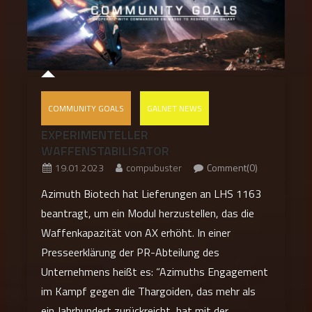
COMMUNITY GOALS
GALNET NEWS
EXPERIMENTELLER
WAFFENSTABILISATOR
19.01.2023
compubuster
Comment(0)
Azimuth Biotech hat Lieferungen an LHS 1163
beantragt, um ein Modul herzustellen, das die
Waffenkapazität von AX erhöht. In einer
Presseerklärung der PR-Abteilung des
Unternehmens heißt es: “Azimuths Engagement
im Kampf gegen die Thargoiden, das mehr als
ein Jahrhundert zurückreicht, hat mit der