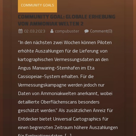
COMMUNITY GOALS
COMMUNITY GOAL: GLOBALE ERHEBUNG
VON AMMONIAK WELTEN 2
02.03.2023
compubuster
Comment(0)
“In den nächsten zwei Wochen können Piloten
erhöhte Auszahlungen für die Lieferung von
kartographischen Vermessungsdaten an den
Angus Manwaring-Sternhafen im Eta
Cassiopeiae-System erhalten. Für die
Vermessungskampagne werden jedoch nur
Daten von Ammoniakwelten anerkannt, wobei
detaillierte Oberflächenscans besonders
geschätzt werden.” Als zusätzlichen Anreiz für
Entdecker bietet Universal Cartographics für
einen begrenzten Zeitraum höhere Auszahlungen
für Explorationsdaten, […]