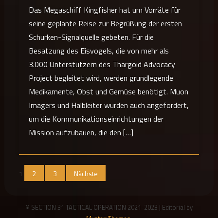
Das Megaschiff Kingfisher hat um Vorräte für
seine geplante Reise zur Begrüßung der ersten
Schurken-Signalquelle gebeten. Für die
Besatzung des Eisvogels, die von mehr als
3.000 Unterstützern des Thargoid Advocacy
Project begleitet wird, werden grundlegende
Medikamente, Obst und Gemüse benötigt. Muon
Imagers und Halbleiter wurden auch angefordert,
um die Kommunikationseinrichtungen der
Mission aufzubauen, die den […]
Seitennummerierung
1
2
3
Nächste
der
Beiträge
© SECTION 31 TACTICAL OPERATION 2021-2023
|
Editorial by