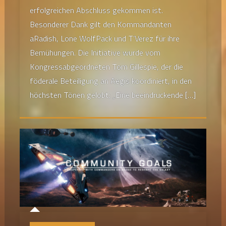
erfolgreichen Abschluss gekommen ist.
Besonderer Dank gilt den Kommandanten
aRadish, Lone WolfPack und T’Verez für ihre
Bemühungen. Die Initiative wurde vom
Kongressabgeordneten Tom Gillespie, der die
föderale Beteiligung an Aegis koordiniert, in den
höchsten Tönen gelobt: „Eine beeindruckende […]