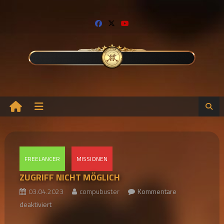
Skip
to
content
FREELANCER
MISSIONEN
ZUGRIFF NICHT MÖGLICH
03.04.2023
compubuster
Kommentare
für
deaktiviert
ZUGRIFF