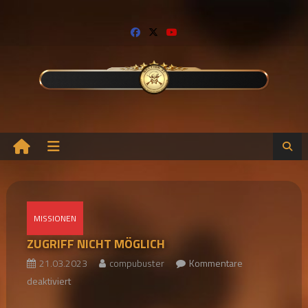
Skip
to
content
MISSIONEN
ZUGRIFF NICHT MÖGLICH
21.03.2023
compubuster
Kommentare
für
deaktiviert
ZUGRIFF