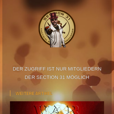
NICHT
MÖGLICH
DER ZUGRIFF IST NUR MITGLIEDERN
DER SECTION 31 MÖGLICH
WEITERE ARTIKEL