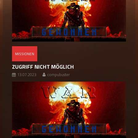
MISSIONEN
ZUGRIFF NICHT MÖGLICH
13.07.2023
compubuster