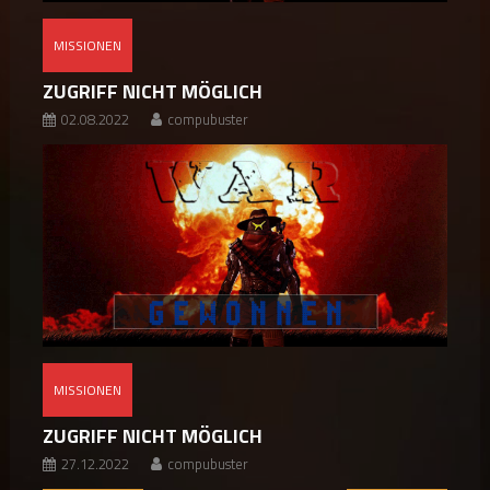
MISSIONEN
ZUGRIFF NICHT MÖGLICH
02.08.2022
compubuster
MISSIONEN
ZUGRIFF NICHT MÖGLICH
27.12.2022
compubuster