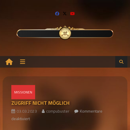
Skip
to
content
MISSIONEN
ZUGRIFF NICHT MÖGLICH
03.03.2023
compubuster
Kommentare
für
deaktiviert
ZUGRIFF