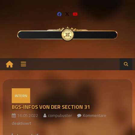
Skip
to
content
INTERN
BGS-INFOS VON DER SECTION 31
16.05.2022
compubuster
Kommentare
für
deaktiviert
BGS-