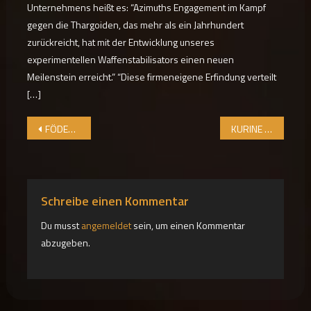
Unternehmens heißt es: “Azimuths Engagement im Kampf
gegen die Thargoiden, das mehr als ein Jahrhundert
zurückreicht, hat mit der Entwicklung unseres
experimentellen Waffenstabilisators einen neuen
Meilenstein erreicht.” “Diese firmeneigene Erfindung verteilt
[…]
Beitragsnavigation
FÖDERATION ÜBERWACHT PRO-XENO-AKTIVITÄT
KURINE – WELCOME AGAIN
Schreibe einen Kommentar
Du musst
angemeldet
sein, um einen Kommentar
abzugeben.