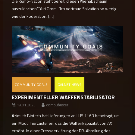
Die Kumo-Nation steht bereit, diesen Alienabschaum
auszulöschen.” Yuri Grom: “Ich vertraue Salvation so wenig
wie der Föderation. […]
COMMUNITY GOALS
GALNET NEWS
EXPERIMENTELLER WAFFENSTABILISATOR
19.01.2023
compubuster
Azimuth Biotech hat Lieferungen an LHS 1163 beantragt, um
ein Modul herzustellen, das die Waffenkapazität von AX
erhöht. In einer Presseerklärung der PR-Abteilung des