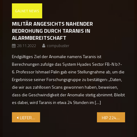
GALNET NEWS
MILITÄR ANGESICHTS NAHENDER
BEDROHUNG DURCH TARANIS IN
ALARMBEREITSCHAFT
28.11.2022
compubuster
Endgültiges Ziel der Anomalie namens Taranis ist
Berechnungen zufolge das System Hyades Sector FB-N b7-
6. Professor Ishmael Palin gab eine Stellungnahme ab, um die
Ergebnisse seiner Forschungsgruppe zu bestätigen: „Daten,
die wir aus zahllosen Scans gewonnen haben, beweisen,
dass die Geschwindigkeit der Anomalie stetig abnimmt. Bleibt
es dabei, wird Taranis in etwa 24 Stunden im […]
Beitragsnavigation
LIEFERN SIE GUARDIAN ARTEFAKTE NACH BRIGHT SENTINEL IN HIP 22460
HIP 22460 ERHÄLT LEBENSWICHTIGE GÜTER