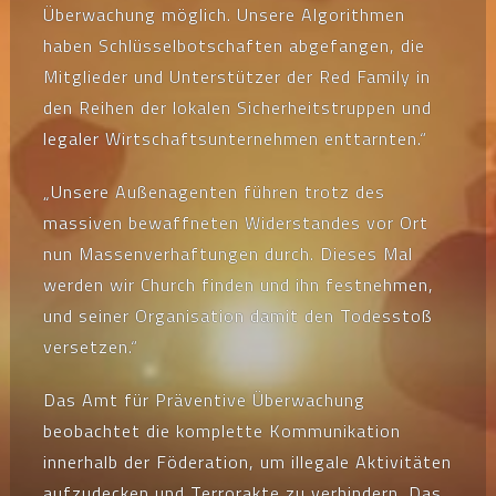
Überwachung möglich. Unsere Algorithmen
haben Schlüsselbotschaften abgefangen, die
Mitglieder und Unterstützer der Red Family in
den Reihen der lokalen Sicherheitstruppen und
legaler Wirtschaftsunternehmen enttarnten.“
„Unsere Außenagenten führen trotz des
massiven bewaffneten Widerstandes vor Ort
nun Massenverhaftungen durch. Dieses Mal
werden wir Church finden und ihn festnehmen,
und seiner Organisation damit den Todesstoß
versetzen.“
Das Amt für Präventive Überwachung
beobachtet die komplette Kommunikation
innerhalb der Föderation, um illegale Aktivitäten
aufzudecken und Terrorakte zu verhindern. Das