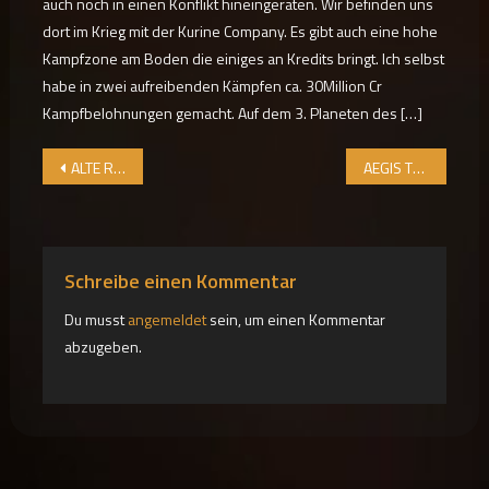
auch noch in einen Konflikt hineingeraten. Wir befinden uns
dort im Krieg mit der Kurine Company. Es gibt auch eine hohe
Kampfzone am Boden die einiges an Kredits bringt. Ich selbst
habe in zwei aufreibenden Kämpfen ca. 30Million Cr
Kampfbelohnungen gemacht. Auf dem 3. Planeten des […]
Beitragsnavigation
ALTE RIVALITÄT FLAMMT AUF, WÄHREND THARGOIDEN-INVASION FORTSCHREITET
AEGIS TESTET TECHNIK ZUR AUSFORSCHUNG DER MAHLSTRÖME
Schreibe einen Kommentar
Du musst
angemeldet
sein, um einen Kommentar
abzugeben.