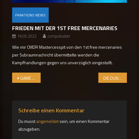
FRAKTIONS NEWS
FRIEDEN MIT DER 1ST FREE MERCENARIES
16.05.2022
compubuster
Wie mir CMDR Mastercesspit von den 1st free mercenaries
per Subraumnachricht übermittelte werden die
Kampfhandlungen gegen uns unverzüglich eingestellt.
Beitragsnavigation
GAME NEWS UND FESTIVE COUNTDOWN!
DIE DUNKELSTEN TAGE
Schreibe einen Kommentar
Du musst
angemeldet
sein, um einen Kommentar
abzugeben.