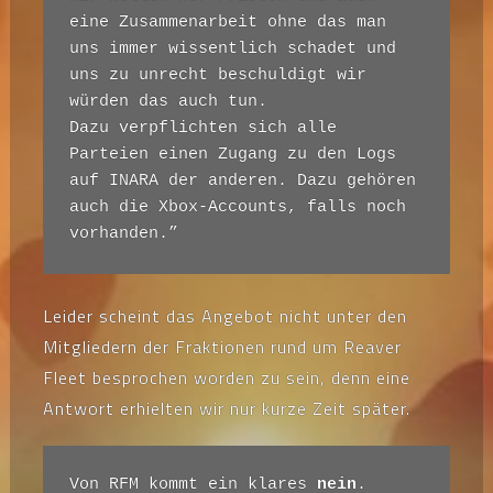
eine Zusammenarbeit ohne das man 
uns immer wissentlich schadet und 
uns zu unrecht beschuldigt wir 
würden das auch tun.

Dazu verpflichten sich alle 
Parteien einen Zugang zu den Logs 
auf INARA der anderen. Dazu gehören 
auch die Xbox-Accounts, falls noch 
vorhanden.”
Leider scheint das Angebot nicht unter den
Mitgliedern der Fraktionen rund um Reaver
Fleet besprochen worden zu sein, denn eine
Antwort erhielten wir nur kurze Zeit später.
Von RFM kommt ein klares 
nein
.
