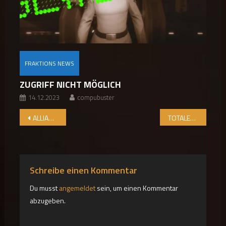
FRAKTIONS NEWS
ZUGRIFF NICHT MÖGLICH
14.12.2023
compubuster
Beitragsnavigation
ALLIANZ-SIRIUS-PAKT BEREITET NEUE SPEZIALEINHEIT VOR
TOTALER SIEG IN CATUCAB
Schreibe einen Kommentar
Du musst
angemeldet
sein, um einen Kommentar
abzugeben.