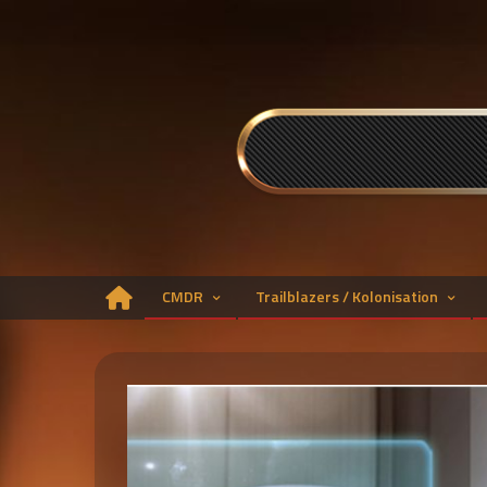
Skip
to
content
CMDR
Trailblazers / Kolonisation