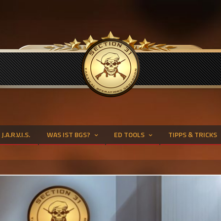
J.A.R.V.I.S.
WAS IST BGS?
ED TOOLS
TIPPS & TRICKS