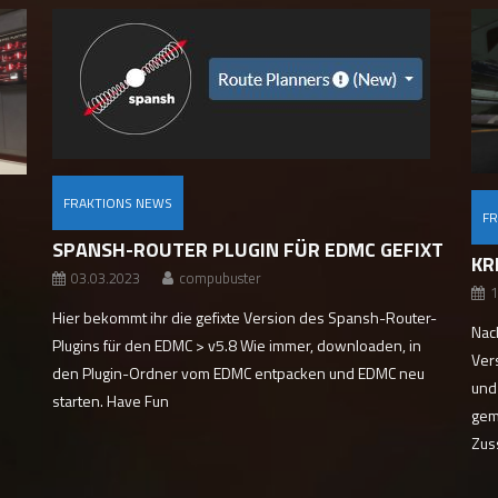
FRAKTIONS NEWS
F
SPANSH-ROUTER PLUGIN FÜR EDMC GEFIXT
KR
03.03.2023
compubuster
1
Hier bekommt ihr die gefixte Version des Spansh-Router-
Nac
Plugins für den EDMC > v5.8 Wie immer, downloaden, in
Ver
den Plugin-Ordner vom EDMC entpacken und EDMC neu
und
starten. Have Fun
gem
Zus