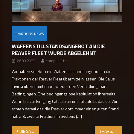
FRAKTIONS NEWS
WAFFENSTILLSTANDSANGEBOT AN DIE
REAVER FLEET WURDE ABGELEHNT
26.09.2022
compubuster
Wir haben so eben ein Waffenstillstandsangebot an die
Fraktionen der Reaver Fleet übermitteln lassen. Die Salus
Invicta übernimmt dabei wieder den Vermittlungspart.
Bedingungen: Eine bedingungslose Kapitulation ihrerseits.
Wenn bis zur Einigung Catucab an uns fällt bleibt das so. Wir
achten darauf das die Reaver dort immer einen guten Stand
hat. Z.B. zweite Fraktion im System. […]
Beitragsnavigation
DIE SALVATION STRATEGIE
THARGOIDEN STARTEN ANGRIFF IN HIP 22460