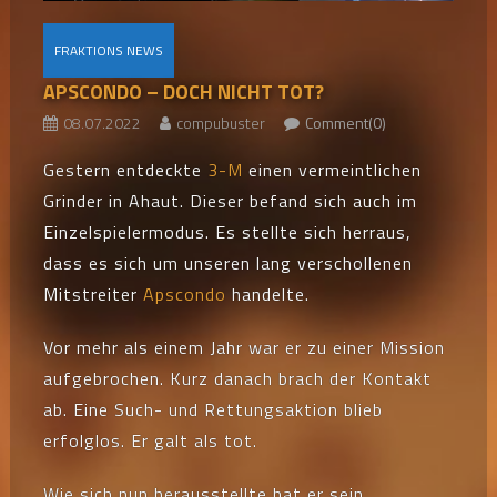
FRAKTIONS NEWS
APSCONDO – DOCH NICHT TOT?
08.07.2022
compubuster
Comment(0)
Gestern entdeckte
3-M
einen vermeintlichen
Grinder in Ahaut. Dieser befand sich auch im
Einzelspielermodus. Es stellte sich herraus,
dass es sich um unseren lang verschollenen
Mitstreiter
Apscondo
handelte.
Vor mehr als einem Jahr war er zu einer Mission
aufgebrochen. Kurz danach brach der Kontakt
ab. Eine Such- und Rettungsaktion blieb
erfolglos. Er galt als tot.
Wie sich nun herausstellte hat er sein