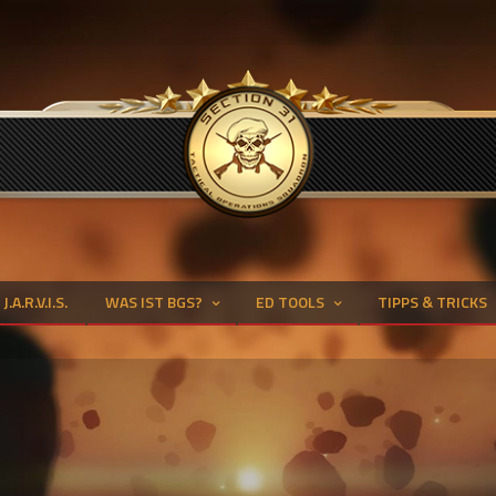
J.A.R.V.I.S.
WAS IST BGS?
ED TOOLS
TIPPS & TRICKS